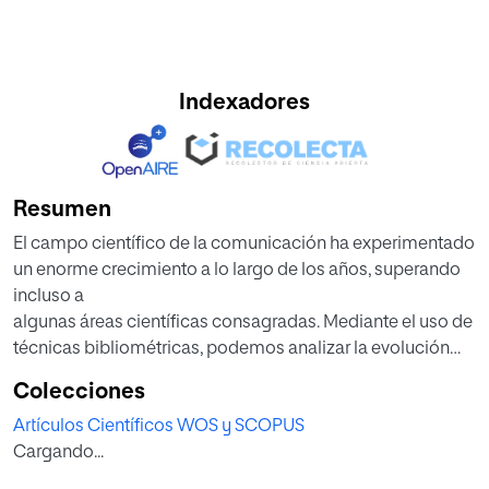
Indexadores
Resumen
El campo científico de la comunicación ha experimentado
un enorme crecimiento a lo largo de los años, superando
incluso a
algunas áreas científicas consagradas. Mediante el uso de
técnicas bibliométricas, podemos analizar la evolución
conceptual,
Colecciones
social e intelectual de esta área, así como comprenderla.
Artículos Científicos WOS y SCOPUS
En particular, el área de «Comunicación» ha sido
Cargando...
ampliamente estudiada
desde un punto de vista bibliométrico, pero no se ha