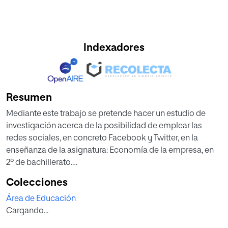
Indexadores
Resumen
Mediante este trabajo se pretende hacer un estudio de
investigación acerca de la posibilidad de emplear las
redes sociales, en concreto Facebook y Twitter, en la
enseñanza de la asignatura: Economía de la empresa, en
2º de bachillerato.
Se ha llevado a cabo la investigación mediante la
Colecciones
realización de un proyecto implantado en el colegio Las
Área de Educación
Chapas, de Marbella, con un grupo de 17 alumnas del
Cargando...
mencionado curso. Aunque será objeto de posterior
desarrollo, en síntesis, se han empleado las ya