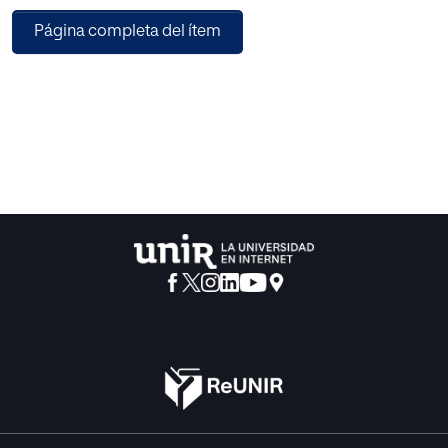
mencionadas redes sociales, con el grupo de alumnas
Página completa del ítem
citado con anterioridad, durante un periodo de tiempo de
un mes. En concreto el periodo comprendido entre el 12 de
Septiembre y el 12 de Octubre del curso académico
2013/2014.
El presente documento consta de varias partes o
apartados:
En primer lugar, se desarrollan los fundamentos teóricos
de la cuestión: el uso que el público adolescente hace de
las redes sociales; nacimiento y evolución de Facebook y
Twitter; y por último el papel que hasta ahora han jugado
las redes sociales en la escuela.
En segundo lugar, se desarrolla el proyecto implantado.
Los materiales y herramientas empleadas, así como los
objetivos pretendidos con el ejemplo de cada una de
ellas.
Y por último, se procede al análisis de los resultados
obtenidos, así como a la propuesta práctica sugerida.