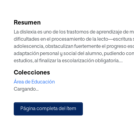
Resumen
La dislexia es uno de los trastornos de aprendizaje de 
dificultades en el procesamiento de la lecto—escritura s
adolescencia, obstaculizan fuertemente el progreso esc
adaptación personal y social del alumno, pudiendo co
estudios, al finalizar la escolarización obligatoria.
Este trabajo pretende abordar aquellas directrices edu
Colecciones
actividades didácticas estimuladoras de las diferentes
Área de Educación
lógico—matemático, con niños disléxicos, escolarizados
Cargando...
A partir del análisis cualitativo longitudinal de los in
de un proceso de intervención rehabilitadora de tres añ
Secundaria, se extraen conclusiones operativas para l
Página completa del ítem
el aula y el desarrollo de pautas metodológicas que fac
niños.
El presente trabajo permite al maestro profundizar en 
la dislexia, en la adolescencia y encontrar directrices q