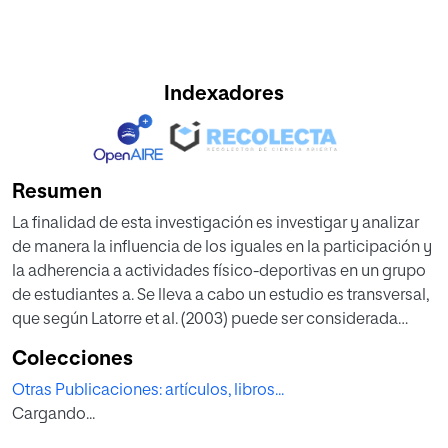
Indexadores
Resumen
La finalidad de esta investigación es investigar y analizar
de manera la influencia de los iguales en la participación y
la adherencia a actividades físico-deportivas en un grupo
de estudiantes a. Se lleva a cabo un estudio es transversal,
que según Latorre et al. (2003) puede ser considerada
como una investigación descriptiva e interpretativa
Colecciones
siguiendo la clasificación de Latorre et al. (2003). Para
Otras Publicaciones: artículos, libros...
obtener la información 526 alumnos y alumnas, han
Cargando...
contestado al cuestionario HAVISAES. Además, para
conocer los pensamientos, creencias y conocimientos