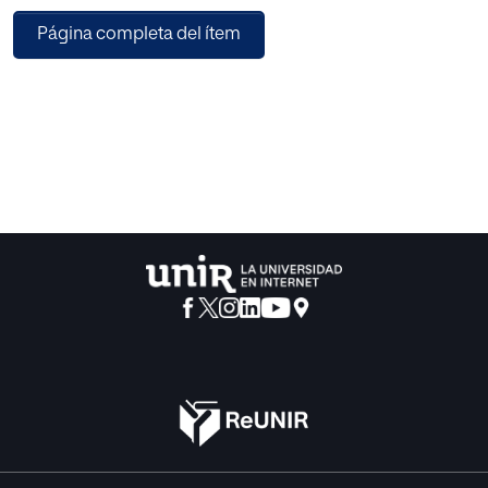
ocho profesores de Educación Física de estos alumnos se
Página completa del ítem
ha realizado un Grupo de Discusión. En resumen, los
amigos y amigas desempeñan un papel significativo en la
motivación de los estudiantes para la participación en
actividades físicas, aunque la respuesta negativa es
predominante en este aspecto. Esta influencia se
mantiene constante a lo largo de diferentes géneros,
cursos y edades, lo que subraya la importancia de
considerarla al diseñar estrategias de promoción de la
actividad física en jóvenes.