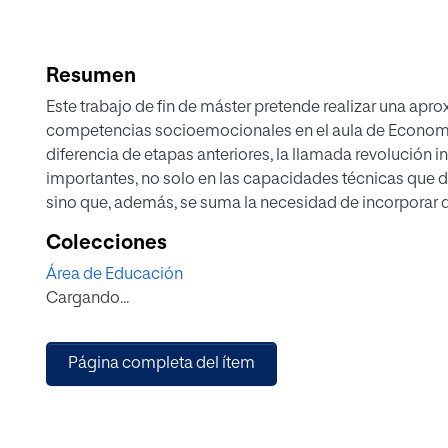
Resumen
Este trabajo de fin de máster pretende realizar una apro
competencias socioemocionales en el aula de Economí
diferencia de etapas anteriores, la llamada revolución i
importantes, no solo en las capacidades técnicas que d
sino que, además, se suma la necesidad de incorporar d
(soft-skills). Numerosos estudios recientes concluyen
Colecciones
protagonismo a las primeras y, de hecho, se las consid
Área de Educación
desarrollo personal y profesional del individuo. La soc
Cargando...
rapidez numerosos avances tecnológicos sin precedent
desigualdades, a pesar de los esfuerzos realizados en 
transformación social. En este sentido, la metodología 
Página completa del ítem
herramienta idónea para el trabajo competencial en habi
en un mismo proyecto una acción de compromiso social 
proyectos enmarcados en esta metodología contribuyen
adultos del futuro verdaderos agentes de cambio, en p