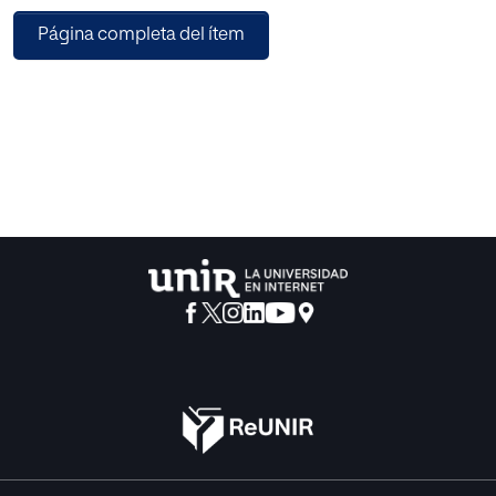
teórico que analiza la relación entre música y lenguaje
Página completa del ítem
oral, apoyándose en aportaciones de la neurociencia, la
pedagogía musical y la logopedia, así como en
metodologías musicales activas como Kodály, Orff o
Willems. Desde esta base teórica, se justifica el uso del
canto, el ritmo, el movimiento y la audición como recursos
eficaces para favorecer la pronunciación, la fluidez verbal,
la memoria auditiva y la interacción comunicativa. La
propuesta práctica consiste en una programación
didáctica contextualizada en un centro público de la
Comunitat Valenciana, alineada con la legislación
educativa vigente y estructurada en situaciones de
aprendizaje de carácter intercultural. A través de
actividades musicales vivenciales, inclusivas y adaptadas
a la diversidad del alumnado, se pretende potenciar tanto
el desarrollo del lenguaje oral como la sensibilidad
cultural, la convivencia y la participación activa en el aula.