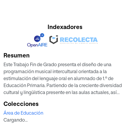
Indexadores
Resumen
Este Trabajo Fin de Grado presenta el diseño de una
programación musical intercultural orientada a la
estimulación del lenguaje oral en alumnado de 1.º de
Educación Primaria. Partiendo de la creciente diversidad
cultural y lingüística presente en las aulas actuales, así
como de la existencia de alumnado con dificultades en el
Colecciones
desarrollo del lenguaje y desconocimiento del idioma de
Área de Educación
escolarización, se plantea la música como una
Cargando...
herramienta pedagógica inclusiva y facilitadora de la
comunicación. El trabajo se fundamenta en un marco