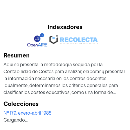
Indexadores
Resumen
Aquí se presenta la metodología seguida por la
Contabilidad de Costes para analizar, elaborar y presentar
la información necesaria en los centros docentes.
Igualmente, determinamos los criterios generales para
clasificar los costos educativos, como una forma de
facilitar la definición de los índices de gestión en función
Colecciones
del costo. Eso servirá para dar una mejor información a
Nº 179, enero-abril 1988
quienes son responsables de tomar decisiones en los
Cargando...
centros de enseñanza.