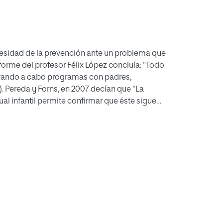
cesidad de la prevención ante un problema que
nforme del profesor Félix López concluía: “Todo
levando a cabo programas con padres,
. Pereda y Forns, en 2007 decían que “La
ual infantil permite confirmar que éste sigue
, siendo necesarios programas de prevención
 Children, en 2021 pedía formación para la
de sufrir abusos a la mitad. Por eso
a vista de los datos que presentamos en este
.