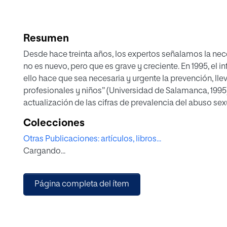
Resumen
Desde hace treinta años, los expertos señalamos la ne
no es nuevo, pero que es grave y creciente. En 1995, el i
ello hace que sea necesaria y urgente la prevención, l
profesionales y niños” (Universidad de Salamanca, 1995)
actualización de las cifras de prevalencia del abuso sex
siendo un problema extendido en la sociedad española
Colecciones
y ayuda para el elevado número de víctimas”; y Save the
Otras Publicaciones: artículos, libros...
prevención: “La prevención puede reducir la posibilidad 
Cargando...
reclamamos formación, formación y más formación”. A l
informe, los autores nos preguntamos “¿Hasta cuándo?”
Página completa del ítem