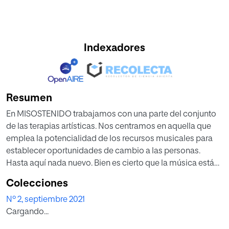
Indexadores
Resumen
En MISOSTENIDO trabajamos con una parte del conjunto
de las terapias artísticas. Nos centramos en aquella que
emplea la potencialidad de los recursos musicales para
establecer oportunidades de cambio a las personas.
Hasta aquí nada nuevo. Bien es cierto que la música está
presente en dra-materapia y danzaterapia, incluso en
Colecciones
arteterapia; que en la expresión plástica se emplean en
Nº 2, septiembre 2021
musicoterapia y que además se necesita de la expresión
Cargando...
del cuerpo, lo mismo podríamos argüir del resto de
disciplinas. En su concepción estás fronteras son más