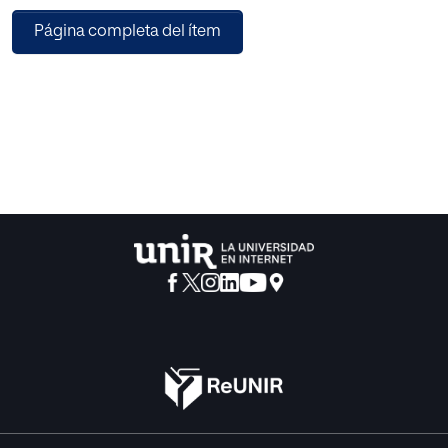
difusas. No hay creación musical sin cuerpo, no hay danza
Página completa del ítem
sin patrón rítmico, no hay expresión sin narrativa, no hay
arte sin concepto, sin cuerpo, sin cadencia y armonía,
ninguno de esos lenguajes se articula sin estética ni
bagaje cultu-ral, sin las concepciones de figura y fondo,
sin cone-xión con las emociones y la presencia rotunda
del yo.