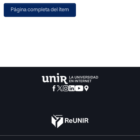
intenta elegir las estrategias con respecto a los valores y
Página completa del ítem
las creencias, que no siempre operan racional y
conscientemente. Con respecto a esta última perspectiva,
la Oualidad Ciroles, la Acción de Capacitación y el
Liderazgo Transforrnacional son líneas innovadoras en la
educación gerencial. Aunque este ítem se acerca a todos
ellos, ponemos especial énfasis en el desarrollo de la
acción de entrenamiento porque, además de ser un modo
especial, facilita la integración de los otros. La acción de
entrenamiento implica la alternancia entre los momentos
de la investigación, el entrenamiento y la acción; está
respaldado por una serie de criterios o principios básicos
y se presenta metodológicamente en talleres de acción
formativa. La formulación y ejecución de los proyectos
son la forma más importante de intervención.