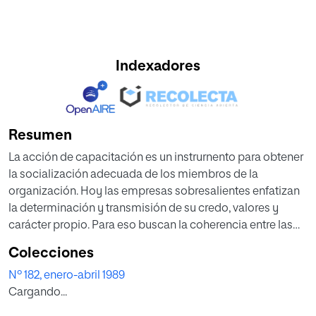
Indexadores
Resumen
La acción de capacitación es un instrurnento para obtener
la socialización adecuada de los miembros de la
organización. Hoy las empresas sobresalientes enfatizan
la determinación y transmisión de su credo, valores y
carácter propio. Para eso buscan la coherencia entre las
partes culturales y la acción formativa porque ese es el
Colecciones
patrón de todas las estrategias. El enfoque racional de la
Nº 182, enero-abril 1989
organización trata de obtener la eficacia organizacional a
Cargando...
través del trabajo en equipo y la resolución racional de
problemas. En lugar de ello, el enfoque sociocultural