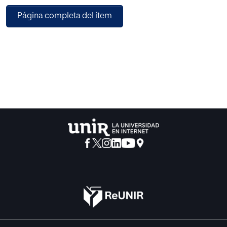
de estímulos presentados en cada ensayo (de uno en uno
Página completa del ítem
-sucesivo- o de cuatro en cuatro -simultáneo-) en cuatro
condiciones experimentales (con coherencia: sucesivo-
sucesivo y simultáneo- simultáneo; sin coherencia:
sucesivo-simultáneo y simultáneo-sucesivo). Con cada
participante se usaron cuatro conjuntos aleatorizados por
condición formados por 16 figuras y 16 palabras
agrupadas en cuatro pares por conjunto. En todos los
participantes emergió el tacto y la selección,
independientemente del control de estímulo. La mediana
de respuestas correctas de selección fue mayor en las
condiciones sin coherencia (23.5; prueba de Wilcoxon) y
en las condiciones con emparejamiento simultáneo. En el
Experimento 2, el procedimiento fue idéntico al
Experimento 1, excepto que participaron ocho adultos
diferentes y se emparejaron sonidos de animales-
palabras habladas. La respuesta de tacto y selección
emergió con los ocho participantes y se obtuvieron