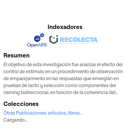
Indexadores
Resumen
El objetivo de esta investigación fue analizar el efecto del
control de estímulo en un procedimiento de observación
de emparejamiento en las respuestas que emergían en
pruebas de tacto y selección como componentes del
naming bidireccional, en función de la coherencia del
control de estímulo entre el emparejamiento y las pruebas.
Colecciones
En el Experimento 1 se expuso a ocho adultos a una fase de
Otras Publicaciones: artículos, libros...
emparejamiento de figuras-palabras habladas y
Cargando...
posteriormente a pruebas de tacto y selección. En el
emparejamiento y prueba de tacto se manipuló el número