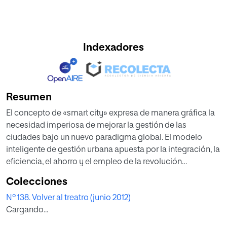
Indexadores
Resumen
El concepto de «smart city» expresa de manera gráfica la
necesidad imperiosa de mejorar la gestión de las
ciudades bajo un nuevo paradigma global. El modelo
inteligente de gestión urbana apuesta por la integración, la
eficiencia, el ahorro y el empleo de la revolución
tecnológica como un medio, jamás como un fin. De esta
Colecciones
manera, el carácter de «smart city» está en función a la
Nº 138. Volver al treatro (junio 2012)
calidad del liderazgo y la gestión, elementos que a la
Cargando...
postre influyen en la formación de un nuevo modelo de
ciudadanía.