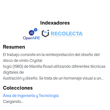
Indexadores
Resumen
El trabajo consiste en la reinterpretación del diseño del
disco de vinilo Crystal
logic (1983) de Manilla Road utilizando diferentes técnicas
digitales de
ilustración y diseño. Se trata de un homenaje visual a un
álbum que forma
Colecciones
parte de la historia del heavy-metal.
Área de Ingeniería y Tecnología
El proceso digital de este proyecto muestra la
Cargando...
combinación de diferentes
programas de diseño para trabajar en los bocetos