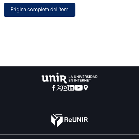
iniciales, la maquetación y
Página completa del ítem
tipografía, la ilustración digital y la preparación del arte
final para imprenta.
El disco sigue la temática y el concepto del disco original
pero de forma
más cuidada, de estética retro fantástica ochentera y con
un apoyo gráfico
mejorado. Se trata de un trabajo de búsqueda y
experimentación gráfica para
un resultado visual capaz de competir dentro del mercado
musical.