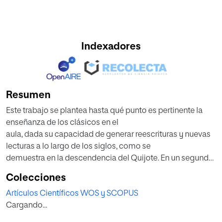
Indexadores
Resumen
Este trabajo se plantea hasta qué punto es pertinente la
enseñanza de los clásicos en el
aula, dada su capacidad de generar reescrituras y nuevas
lecturas a lo largo de los siglos, como se
demuestra en la descendencia del Quijote. En un segundo
momento, repasa las versiones para niños
Colecciones
(Rosa Navarro) y jóvenes (Pedraza), estudiando sus
Artículos Científicos WOS y SCOPUS
características. Por fin, dedica la última parte a
Cargando...
analizar la puesta en escena de la novela en el espectáculo
En un lugar del Quijote, versión libre de