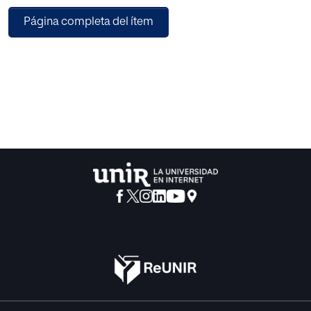
la imagen social y de la cortesía de Brown y Levinson.
Página completa del ítem
Asimismo, se alude a la teoría relacionada a la atenuación
lingüística y al tratamiento que la misma tiene en los
manuales de ELE, en donde se concluye que aún queda
mucho por trabajar. Más adelante, se expone la propuesta
didáctica, cuya programación es de naturaleza nocional-
funcional, y en donde se aborda la producción de
enunciados apelativos como la petición, el consejo, la
invitación, la orden y la súplica. Se busca cubrir las
necesidades básicas y más inmediatas de los estudiantes,
por lo que, para delimitar el tema, la producción de estos
enunciados se aborda únicamente dentro de los
contextos laborales, educativos y sociales. Finalmente, se
busca consolidar un aprendizaje consciente y eficaz a
través de la reflexión metapragmática y la conciencia
intercultural a través de actividades que requieran este
análisis por parte de los estudiantes.