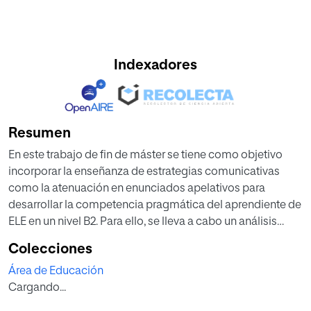
Indexadores
Resumen
En este trabajo de fin de máster se tiene como objetivo
incorporar la enseñanza de estrategias comunicativas
como la atenuación en enunciados apelativos para
desarrollar la competencia pragmática del aprendiente de
ELE en un nivel B2. Para ello, se lleva a cabo un análisis
bibliográfico profundo de la teoría en que se enmarca este
Colecciones
tema, la cual hace referencia a la teoría de los actos de
Área de Educación
habla propuesta por Austin y, dado que una de las
Cargando...
funciones más frecuentes de la atenuación es cuidar la
imagen del interlocutor, también se menciona la teoría de