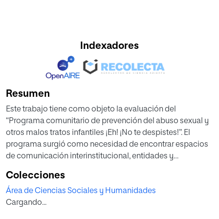
Indexadores
Resumen
Este trabajo tiene como objeto la evaluación del
“Programa comunitario de prevención del abuso sexual y
otros malos tratos infantiles ¡Eh! ¡No te despistes!”. El
programa surgió como necesidad de encontrar espacios
de comunicación interinstitucional, entidades y
profesionales para el abordaje integral de la detección
Colecciones
intervención y la prevención de los abusos sexuales a
Área de Ciencias Sociales y Humanidades
menores. Ante la ausencia de una evaluación objetiva en el
Cargando...
tiempo y la continuidad del programa “¡Eh! ¡No te
despistes!” surge la necesidad de plantear una “Propuesta