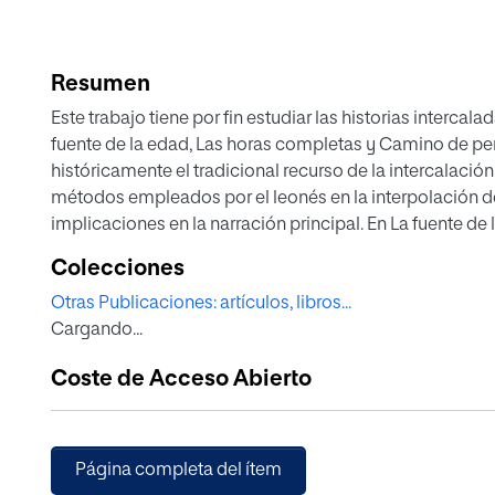
Resumen
Este trabajo tiene por fin estudiar las historias intercal
fuente de la edad, Las horas completas y Camino de pe
históricamente el tradicional recurso de la intercalaci
métodos empleados por el leonés en la interpolación de
implicaciones en la narración principal. En La fuente de
narrativo itinerante, con antecedentes en las obras de
Colecciones
preocupación de este último por la armonía estructural
Otras Publicaciones: artículos, libros...
de inspiración a Díez para sus relatos secundarios, ju
Cargando...
intertextual entre ambos escritores. Sin embargo, el l
intercalación desechados por el autor del Quijote, com
Coste de Acceso Abierto
y Camino de perdición, Díez utiliza este recurso actual
caminantes y la sobremesa, respectivamente. El análisis
caracteriza a sus personajes, ligado con frecuencia a la 
mitomanía. Concluimos que Díez se mueve en todo mome
Página completa del ítem
tradición literaria en su propósito de recrear el rito oral