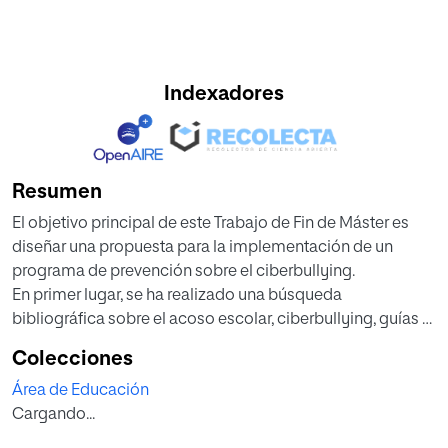
Indexadores
Resumen
El objetivo principal de este Trabajo de Fin de Máster es
diseñar una propuesta para la implementación de un
programa de prevención sobre el ciberbullying.
En primer lugar, se ha realizado una búsqueda
bibliográfica sobre el acoso escolar, ciberbullying, guías y
programas de prevención más relevantes en la actualidad.
Colecciones
Además, se ha llevado a cabo un análisis de necesidades
Área de Educación
para abordar la problemática profundizando en las
Cargando...
carencias presentes en el sistema educativo.
En segundo lugar, se ha diseñado el programa en un curso