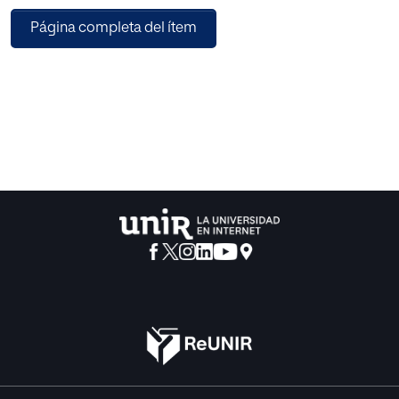
de 5º de Educación Primaria a través de una serie de
Página completa del ítem
sesiones con el fin de fomentar la cooperación y
sensibilización del alumnado. Por otra parte, se forma al
entorno educativo y familiar dotándoles de las
herramientas necesarias.
Por último, su impacto será evaluado tanto en las distintas
sesiones, con el objetivo de detectar la necesidad de
cambios para su mejora, como al final de su puesta en
marcha. Por consiguiente, el programa pretende prevenir
el ciberbullying mediante el aprendizaje del uso
responsable de las tecnologías a través de la formación,
sensibilización y adquisición de unos valores tanto por
parte de los alumnos, los familiares y el entorno educativo.