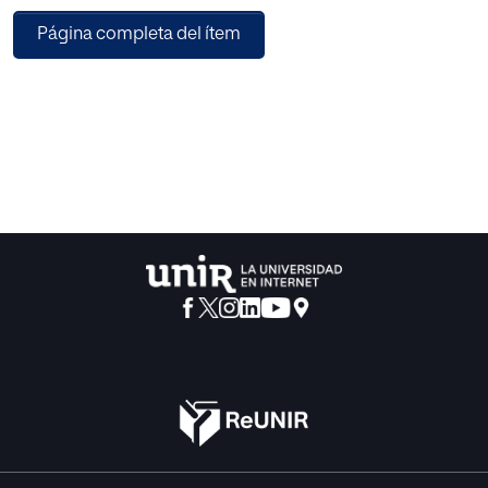
lectores, para posteriormente realizar un análisis
Página completa del ítem
descriptivo y correlacional. Resultados: tras pasar ambos
grupos las pruebas, se observa que ambos grupos
obtienen resultados similares sin presentar diferencias
significativas. Finalmente se propone un programa de
intervención visual y lector para que trabajen los alumnos.
Conclusiones: con esta investigación se pone de
manifiesto como los alumnos muestran una lectura
automatizada y utilizan la memoria en relación a los
exámenes obteniendo pocas diferencias entre ambos
grupos.