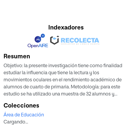
Indexadores
Resumen
Objetivo: la presente investigación tiene como finalidad
estudiar la influencia que tiene la lectura y los
movimientos oculares en el rendimiento académico de
alumnos de cuarto de primaria. Metodología: para este
estudio se ha utilizado una muestra de 32 alumnos y
alumnas de cuatro clases distintas entre 9 y 10 años,
Colecciones
divididos en dos grupos en función de su rendimiento
Área de Educación
académico (alto y bajo rendimiento). Se les ha
Cargando...
administrado el test K-D que evalúa los movimientos
oculares y la prueba PROLEC, batería de procesos