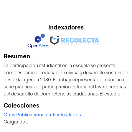
Indexadores
Resumen
La participación estudiantil en la escuela se presenta
como espacio de educación cívica y desarrollo sostenible
desde la agenda 2030. El trabajo representado reúne una
serie prácticas de participación estudiantil favorecedoras
del desarrollo de competencias ciudadanas. El estudio
parte de 28 entrevistas semiestructuradas a 14 directores y
Colecciones
14 docentes procedentes de centros de educación
Otras Publicaciones: artículos, libros...
secundaria, con el objetivo de conocer cómo se desarrolla
Cargando...
la participación estudiantil. Para el análisis de la
información se estableció un proceso de codificación