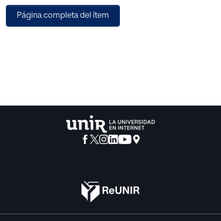
elección del tema para la elaboración del trabajo,
Página completa del ítem
indagación en la historia del Trastorno del Espectro
Autista, el concepto según el DSM-V y la comparación con
el DSM-IV, etiología, sintomatología, bases cognitivas y
neurológicas, el lenguaje y la comunicación, síndromes
que incluyen trastornos pragmáticos del lenguaje y la
comunicación, legislación en relación al trastorno del
espectro autista y por último el alumnado con trastorno
del espectro autista en el aula ordinaria.
En una segunda parte se proponen un conjunto de
propuestas didácticas en relación a la semántica y
pragmática del lenguaje, teniendo presente la
comunicación como principal elemento a trabajar. Como
conclusión es destacar el cumplimiento de todos los
objetivos planteados a priori, viendo qué aspectos se
podrían mejorar.