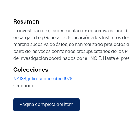
Resumen
La investigación y experimentación educativa es uno d
encarga la Ley General de Educación a los Institutos de
marcha sucesiva de éstos, se han realizado proyectos 
parte de las veces con fondos presupuestarios de los 
de Investigación coordinados por el INCIE. Hasta el pres
experimentadora se ha llevado a cabo dentro del contex
Colecciones
las que se mueve el quehacer de los Institutos de Cienci
Nº 133, julio-septiembre 1976
carencia en muchas ocasiones de personal investigad
Cargando...
promueva la citada especialización. Tampoco la labor 
perfecta, dado que estos Centros han sido víctimas de 
similares a las sufridas por los propios Institutos de Ci
Página completa del ítem