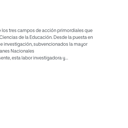
e los tres campos de acción primordiales que
 Ciencias de la Educación. Desde la puesta en
de investigación, subvencionados la mayor
Planes Nacionales
ente, esta labor investigadora y
to general de dificultades administrativas en
as de la Educación, a lo que se suma la
or especializado y de un marco adecuado que
de coordinación del CENIDE e INCIE ha sido
unas dificultades de puesta en marcha
encias de la Educación.