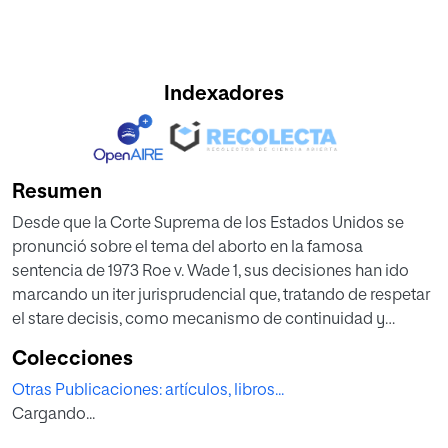
Indexadores
Resumen
Desde que la Corte Suprema de los Estados Unidos se
pronunció sobre el tema del aborto en la famosa
sentencia de 1973 Roe v. Wade 1, sus decisiones han ido
marcando un iter jurisprudencial que, tratando de respetar
el stare decisis, como mecanismo de continuidad y
criterio de verificabilidad en las sucesivas
Colecciones
actuaciones del Tribunal, sin embargo, ha ido mermando
Otras Publicaciones: artículos, libros...
la fuerza de su autoridad, insertándose en diversos casos
Cargando...
nuevos criterios que han resquebrajado los sólidos
fundamentos con los que, desde un principio, se trató de