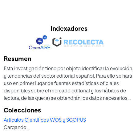
Indexadores
Resumen
Esta investigación tiene por objeto identificar la evolución
y tendencias del sector editorial español. Para ello se hará
uso en primer lugar de fuentes estadísticas oficiales
disponibles sobre el mercado editorial y los hábitos de
lectura, de las que: a) se obtendrán los datos necesarios
para su tratamiento estadístico y b) se derivará un análisis
Colecciones
de situación que permita determinar si el sector editorial
Artículos Científicos WOS y SCOPUS
privado español se adapta adecuadamente a los cambios
Cargando...
del mercado. El trabajo se plantea varias preguntas para el
mercado editorial español: a) ¿cómo es la elasticidad del