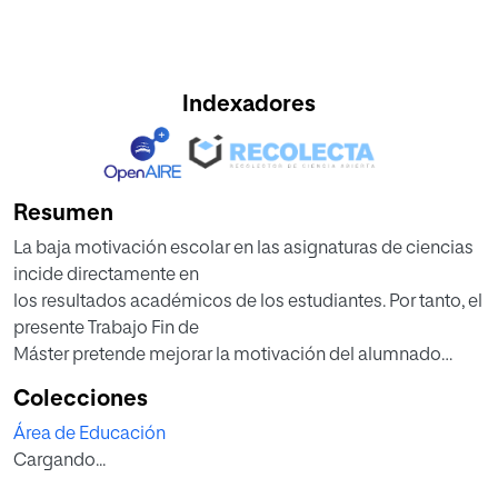
Indexadores
Resumen
La baja motivación escolar en las asignaturas de ciencias
incide directamente en
los resultados académicos de los estudiantes. Por tanto, el
presente Trabajo Fin de
Máster pretende mejorar la motivación del alumnado
mediante la realización de una
Colecciones
propuesta de intervención educativa con carácter
Área de Educación
interventor, para ofrecer una
Cargando...
alternativa metodológica como medida para paliar la
desmotivación académica en