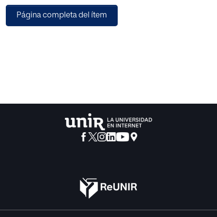
un grupo-clase de Biología y Geología de 4ºESO.
Página completa del ítem
Por ello, se plantea el diseño de una propuesta de
intervención que aboga por un
cambio en la metodología, pasando de un modelo
tradicional de transmisiónrecepción
a otro fundamentado en el Aprendizaje Basado en
Proyectos (ABP).
Para el desarrollo de este proyecto, se propone al
alumnado la lectura de un
capítulo de literatura universal juvenil de Verne, donde se
extraerán de dicha obra
preguntas que servirán de guía para la realización del
proyecto relacionado con la
Tierra. De esta manera se pretende despertar el interés de
los educandos, con la
clara intención de mejorar sus resultados académicos
haciéndola más cercana a todo
el alumnado. Al finalizar éste, las conclusiones del trabajo