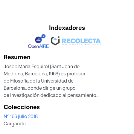
Indexadores
Resumen
Josep Maria Esquirol (Sant Joan de
Mediona, Barcelona, 1963) es profesor
de Filosofía de la Universidad de
Barcelona, donde dirige un grupo
de investigación dedicado al pensamiento
contemporáneo llamado
Colecciones
«Aporia», ha publicado una docena
Nº 166 julio 2018
de libros y centenares de artículos en
Cargando...
revistas especializadas. Sus campos
fundamentales son la filosofía contemporánea