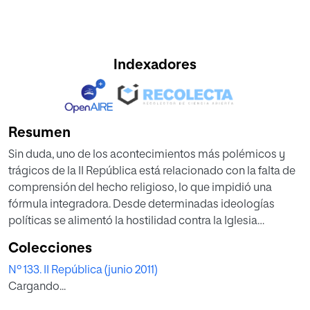
Indexadores
Resumen
Sin duda, uno de los acontecimientos más polémicos y
trágicos de la II República está relacionado con la falta de
comprensión del hecho religioso, lo que impidió una
fórmula integradora. Desde determinadas ideologías
políticas se alimentó la hostilidad contra la Iglesia
católica, cuyas jerarquías pasaron de la aceptación inicial
Colecciones
del cambio de régimen a temer seriamente por su vida
Nº 133. II República (junio 2011)
cuando se desató la violencia de la persecución religiosa.
Cargando...