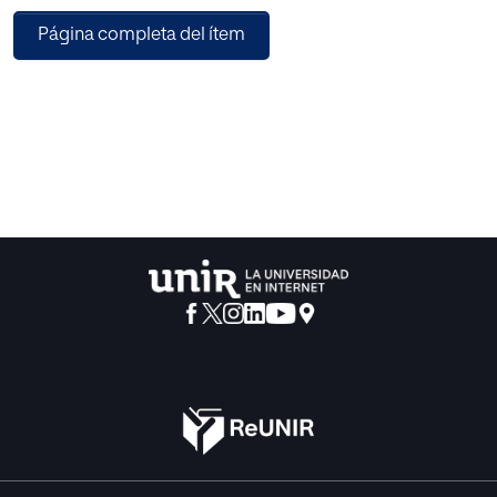
prepararse en el presente y mejor cuanto antes.
Página completa del ítem
Tener estructuras y modos de gestión más ágiles y
adaptables será esencial. Y junto a esto,
es clave preparar a los trabajadores y trabajadoras en las
competencias que serán más
demandadas “mañana”.
La intención de esta investigación es indagar en estas
competencias transversales que las
organizaciones necesitarán en el futuro para,
posteriormente, proponer la inclusión de las
mismas en una organización de desarrollo española,
Entreculturas, a través de un programa
de formación competencial.