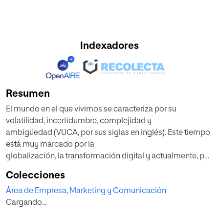
Indexadores
Resumen
El mundo en el que vivimos se caracteriza por su
volatilidad, incertidumbre, complejidad y
ambigüedad (VUCA, por sus siglas en inglés). Este tiempo
está muy marcado por la
globalización, la transformación digital y actualmente, por
la crisis generada por la COVID-19.
Colecciones
En este escenario las organizaciones están obligadas a
Área de Empresa, Marketing y Comunicación
adaptarse a los cambios de manera
Cargando...
constante. Esto implica que, si quieren sobrevivir en el
futuro, tienen que empezar a