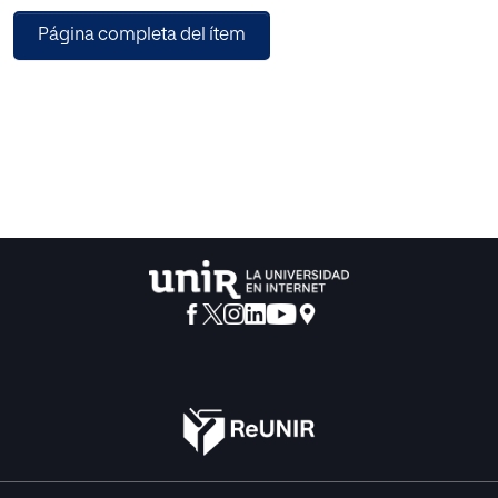
últimas décadas del XX, en los Siglos de Oro o en el
Página completa del ítem
Medievo: Inés del
alma mía (2020), Patria (2020), El Cid (2020), La línea
invisible (2020),
La templanza (2021), La cocinera de Castamar (2021) o Los
herederos
de la Tierra (2022).