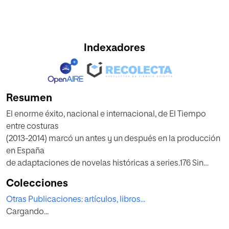
Indexadores
Resumen
El enorme éxito, nacional e internacional, de El Tiempo
entre costuras
(2013-2014) marcó un antes y un después en la producción
en España
de adaptaciones de novelas históricas a series.176 Sin
embargo, no es
Colecciones
hasta hace un par de años cuando se empezaron a
Otras Publicaciones: artículos, libros...
producir un número
Cargando...
destacado. Suelen ser dramas de pocos capítulos y
ambientados en las