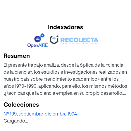
Indexadores
Resumen
El presente trabajo analiza, desde la óptica de la «ciencia
de la ciencia», los estudios e investigaciones realizados en
nuestro país sobre «rendimiento académico» entre los
años 1970- 1990, aplicando, para ello, los mismos métodos
y técnicas que la ciencia emplea en su propio desarrollo,
utilizando la estadística y sus correspondientes modelos
Colecciones
matemáticos como métodos fundamentales.
Nº 199, septiembre-diciembre 1994
Cargando...
Así pues, analizamos cuantitativamente la producción
científico-pedagógica sobre «rendimiento académico»,