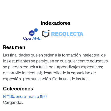
Indexadores
Resumen
Las finalidades que en orden a la formación intelectual de
los estudiantes se persiguen en cualquier centro educativo
se pueden reducir a tres tipos: aprendizajes específicos;
desarrollo intelectual; desarrollo de la capacidad de
expresión y comunicación. Cada una de las tres
finalidades mencionadas da lugar a una serie de conjunto
Colecciones
de objetivos que tienen características propias.
Nº 135, enero-marzo 1977
Cargando...
Aún cuando el problema que se ha planteado ha sido el de
la formación intelectual, teniendo en cuenta que la