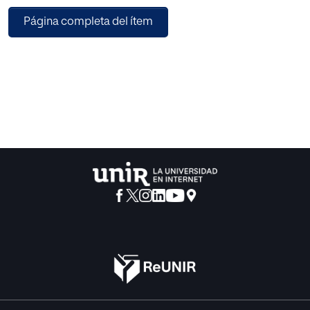
inteligencia no es una capacidad desvinculada de la
Página completa del ítem
persona humana sino que tiene su sentido en tanto que
elemento de la vida personal del hombre tomando como
base la formación mental se ha de llegar a la formación
ética y práctica de los estudiantes, es decir, a la formación
integral del hombre. Dos caminos se ofrecen con claridad:
el de la expresión dinámica y la fase de aplicación o
práctica.