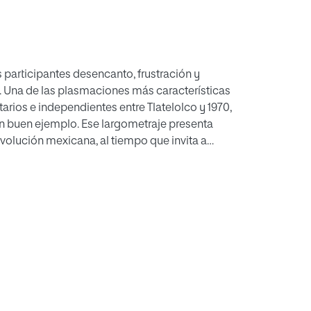
s participantes desencanto, frustración y
o. Una de las plasmaciones más características
arios e independientes entre Tlatelolco y 1970,
 un buen ejemplo. Ese largometraje presenta
volución mexicana, al tiempo que invita a
ntud urbana de clase media durante estos años.