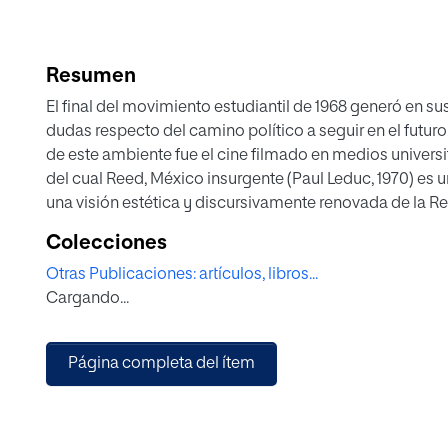
Resumen
El final del movimiento estudiantil de 1968 generó en su
dudas respecto del camino político a seguir en el futur
de este ambiente fue el cine filmado en medios universit
del cual Reed, México insurgente (Paul Leduc, 1970) es
una visión estética y discursivamente renovada de la Re
reflexionar sobre la situación y expectativas de la juve
Colecciones
Otras Publicaciones: artículos, libros...
Cargando...
Página completa del ítem