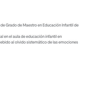
n de Grado de Maestro en Educación Infantil de
l en el aula de educación infantil en
 debido al olvido sistemático de las emociones
iográfica relacionada con la propuesta de
 dicha programación.
ación emocional en alumnos del segundo
idades para desarrollar en el aula mediante el
 la necesidad de trabajar la educación
rotector ante la aparición de comportamientos
l del alumno.