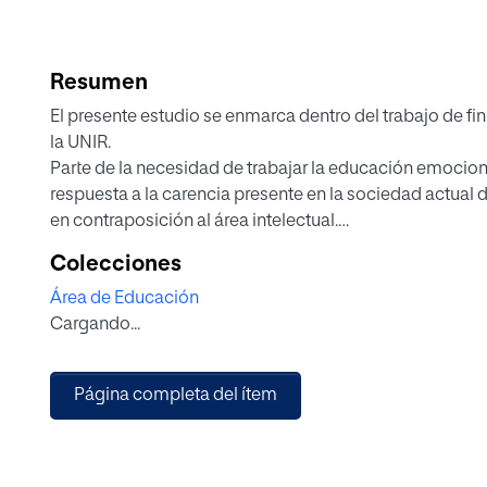
Resumen
El presente estudio se enmarca dentro del trabajo de fi
la UNIR.
Parte de la necesidad de trabajar la educación emociona
respuesta a la carencia presente en la sociedad actual
en contraposición al área intelectual.
Para ello se ha llevado a cabo una amplia pesquisa bibl
Colecciones
intervención y su posterior análisis para la creación de
Área de Educación
Posteriormente se propone una programación de educ
Cargando...
ciclo de educación infantil en la que se describen activ
juego simbólico.
Finalmente se concluye mediante el establecimiento de
Página completa del ítem
emocional a través del juego simbólico por su papel p
problemáticos y su relevancia para el desarrollo integra