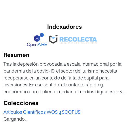
Indexadores
Resumen
Tras la depresión provocada a escala internacional por la
pandemia de la covid-19, el sector del turismo necesita
recuperarse en un contexto de falta de capital para
inversiones. En ese sentido, el contacto rápido y
económico con el cliente mediante medios digitales se va
a volver si cabe, más importante, haciendo referencia a la
Colecciones
facilidad de acceso, búsqueda y selección de ofertas y
Artículos Científicos WOS y SCOPUS
simplificación de trámites económicos. El
Cargando...
comportamiento del viajero ha cambiado
sustancialmente a raíz de la digitalización de la sociedad,