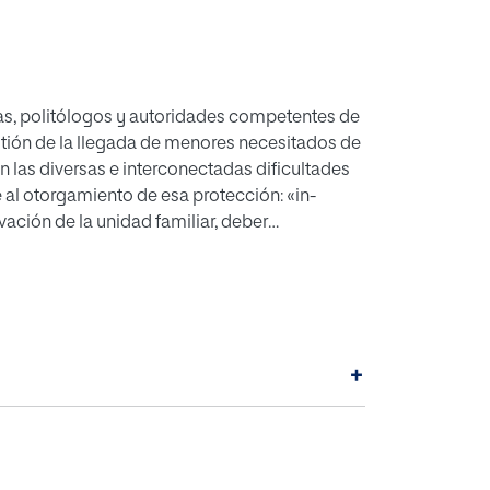
istas, politólogos y autoridades competentes de
stión de la llegada de menores necesitados de
n las diversas e interconectadas di­ficultades
 al otorgamiento de esa protección: «in­
vación de la unidad familiar, deber
ndividual en función del «temor fundado» y del
+