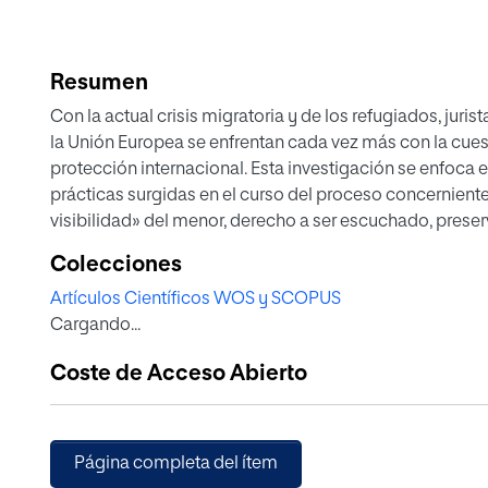
Resumen
Con la actual crisis migratoria y de los refugiados, jur
la Unión Europea se enfrentan cada vez más con la cue
protección internacional. Esta investigación se enfoca e
prácticas surgidas en el curso del proceso concerniente
visibilidad» del menor, derecho a ser escuchado, preser
internacional de no devolución, evaluación del riesgo i
Colecciones
riesgo objetivo.
Artículos Científicos WOS y SCOPUS
Cargando...
Coste de Acceso Abierto
Página completa del ítem