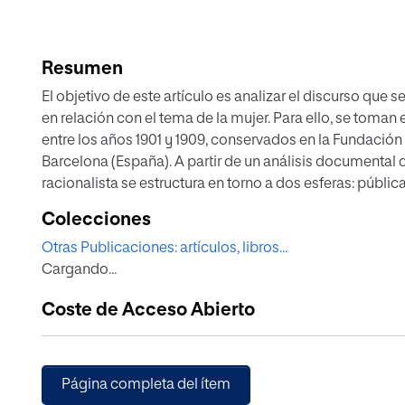
Resumen
El objetivo de este artículo es analizar el discurso que 
en relación con el tema de la mujer. Para ello, se toma
entre los años 1901 y 1909, conservados en la Fundación F
Barcelona (España). A partir de un análisis documental d
racionalista se estructura en torno a dos esferas: públic
libertad de la mujer queda condicionada por el matrimo
Colecciones
emancipación femenina a partir de la unión libre entre 
Otras Publicaciones: artículos, libros...
consciente y voluntaria. En la esfera pública, la educació
Cargando...
constituyen ejes para la liberación femenina, aunque s
se libere de su destino biológico y social.
Coste de Acceso Abierto
Página completa del ítem