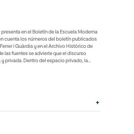
se presenta en el Boletín de la Escuela Moderna
n en cuenta los números del boletín publicados
errer i Guàrdia y en el Archivo Histórico de
e las fuentes se advierte que el discurso
a y privada. Dentro del espacio privado, la
nio y la maternidad. El racionalismo busca la
sexos y la apuesta por una maternidad
n racionalista y el trabajo asalariado
e ofrecen pocas propuestas para que la mujer
+