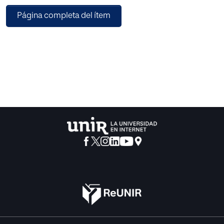
cuentas. Se trata de conectar a las universidades con la
Página completa del ítem
sociedad, con el territorio de la comunidad autónoma
donde se localice y con los agentes políticos y
económicos. Para ello es necesario una total
transparencia. La Cátedra UNESCO de Gestión y Política
Universitaria ha diseñado un modelo útil para informar y
comunicar a diferentes grupos de interés: alumnado y
familias, comunidad universitaria, administración y grupos
políticos, sectores económicos, ciudadanía en general.
Hace posible que toda la información generada en las
universidades sobre su labor llegue y sea entendida por
esa diversidad de públicos. Desde la perspectiva nacional,
la comparación se realiza con el conjunto del Sistema
Público Universitario Español. Es un informe directo, con
un lenguaje claro y cercano. Es un informe integral, que
comprende todas las misiones de la universidad. Es
atractivo y útil. Sirve para conocer a las universidades y
para la detección de áreas de mejora. Es, por último,