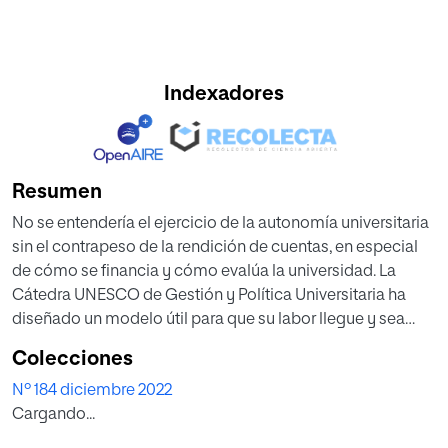
Indexadores
Resumen
No se entendería el ejercicio de la autonomía universitaria
sin el contrapeso de la rendición de cuentas, en especial
de cómo se financia y cómo evalúa la universidad. La
Cátedra UNESCO de Gestión y Política Universitaria ha
diseñado un modelo útil para que su labor llegue y sea
entendida por diferentes grupos de interés. Pero más allá
Colecciones
del marco normativo de fiscalización y control de los
Nº 184 diciembre 2022
recursos de las universidades públicas, existe una
Cargando...
obligación ética y moral de avanzar en procesos que
doten de mayor alcance y profundidad a la rendición de