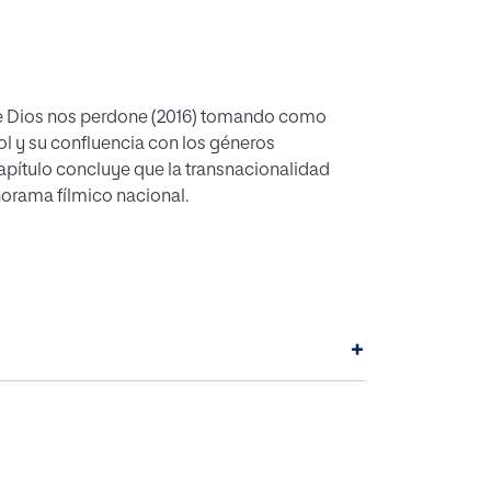
 Que Dios nos perdone (2016) tomando como
ol y su confluencia con los géneros
pítulo concluye que la transnacionalidad
norama fílmico nacional.
+