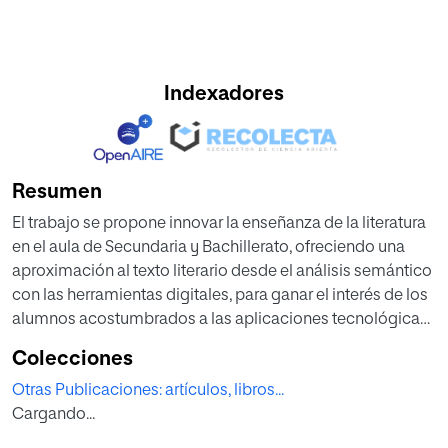
Indexadores
Resumen
El trabajo se propone innovar la enseñanza de la literatura
en el aula de Secundaria y Bachillerato, ofreciendo una
aproximación al texto literario desde el análisis semántico
con las herramientas digitales, para ganar el interés de los
alumnos acostumbrados a las aplicaciones tecnológicas
y textos en formato digital. En concreto, se presenta un
Colecciones
ejemplo de uso de Voyant Tools, una herramienta de uso
Otras Publicaciones: artículos, libros...
abierto y fácil para realizar estudios cualitativos de textos
Cargando...
en línea. En cuanto a la metodología, se muestran
actividades que pueden realizar los docentes para analizar