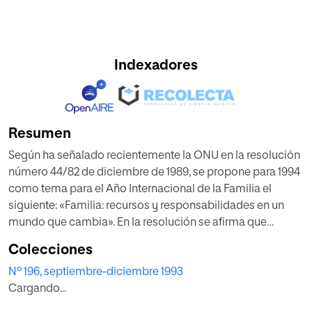
Indexadores
Resumen
Según ha señalado recientemente la ONU en la resolución
número 44/82 de diciembre de 1989, se propone para 1994
como tema para el Año Internacional de la Familia el
siguiente: «Familia: recursos y responsabilidades en un
mundo que cambia». En la resolución se afirma que
«muchos problemas sociales están claramente
Colecciones
haciéndose más graves y los esfuerzos para resolverlos
Nº 196, septiembre-diciembre 1993
son obstaculizados por la incapacidad de las familias
Cargando...
para funcionar como componentes esenciales de la
sociedad. La situación exige un horizonte más amplio, un