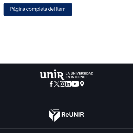
esfuerzo más intenso y focalizado sobre las cuestiones y
Página completa del ítem
las resoluciones de los problemas por parte de los
gobiernos y de las organizaciones internacionales». Ante
la magnitud de tan graves problemas, es lógico que una
Facultad de Educación como la nuestra se sienta
directamente interpelada y desee contribuir con sus
aportaciones a aliviar o resolver aquellas cuestiones que
más específicamente le atañen y para las que se
considera también mejor preparada.