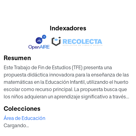
Indexadores
Resumen
Este Trabajo de Fin de Estudios (TFE) presenta una
propuesta didáctica innovadora para la enseñanza de las
matemáticas en la Educación Infantil, utilizando el huerto
escolar como recurso principal. La propuesta busca que
los niños adquieran un aprendizaje significativo a través
de la observación, manipulación y experimentación en el
Colecciones
huerto, con el objetivo de desarrollar habilidades como la
Área de Educación
resolución de problemas y el pensamiento crítico desde
Cargando...
un enfoque holístico y vivencial en un entorno natural.
El huerto escolar se presenta como una herramienta