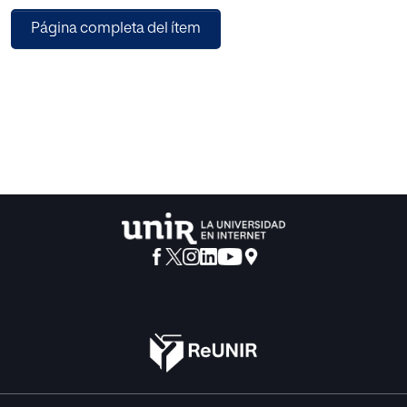
valiosa para integrar las matemáticas en la vida cotidiana
Página completa del ítem
de los niños, mediante actividades como medir espacios,
contar semillas, observar patrones de crecimiento, entre
otras, fomentando así el desarrollo del pensamiento
matemático.
El objetivo es establecer una base sólida y positiva en la
comprensión temprana de las matemáticas, con la
intención de influir en la actitud futura de los niños hacia
esta materia en etapas posteriores de su educación.
En resumen, la propuesta aspira a transformar la
enseñanza de las matemáticas en una experiencia
práctica, significativa y positiva para los niños de
Educación Infantil.