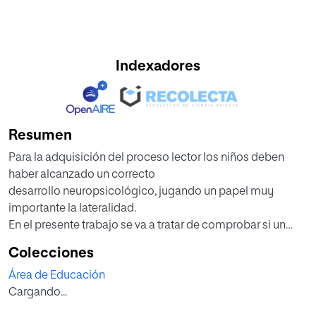
Indexadores
Resumen
Para la adquisición del proceso lector los niños deben
haber alcanzado un correcto
desarrollo neuropsicológico, jugando un papel muy
importante la lateralidad.
En el presente trabajo se va a tratar de comprobar si un
problema en la
Colecciones
lateralización de los alumnos tendría una clara influencia
Área de Educación
negativa sobre el rendimiento en
Cargando...
la lectura. Esto nos permitiría hacer un diagnostico precoz
del problema e instaurar un