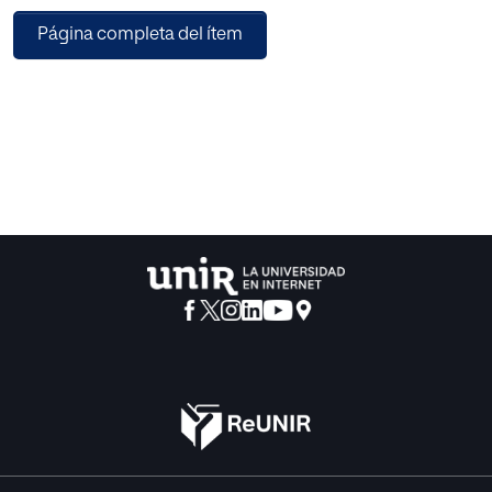
plan de intervención en edades tempranas, lo que
Página completa del ítem
aumentaría su probabilidad de éxito.
El rendimiento lector depende, fundamentalmente, de la
velocidad lectora, de la
comprensión lectora y de la eficacia motriz de los ojos,
siendo los movimientos sacádicos
los fundamentales para la lectura. Además, se entiende el
rendimiento lector como una
destreza íntimamente relacionada con el rendimiento
académico. Por todo esto se han
utilizado, como variables de estudio: la velocidad y la
comprensión lectoras, el tiempo
invertido y el número de errores cometidos en la
realización del test King-Devick, que
evalúa los movimientos sacádicos, y el número de
suspensos.
El estudio estadístico llevado a cabo ha permitido
comprobar que la lateralización