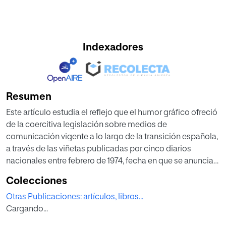
Indexadores
Resumen
Este artículo estudia el reflejo que el humor gráfico ofreció
de la coercitiva legislación sobre medios de
comunicación vigente a lo largo de la transición española,
a través de las viñetas publicadas por cinco diarios
nacionales entre febrero de 1974, fecha en que se anuncia
el fracasado último proyecto de apertura franquista, hasta
Colecciones
junio de 1977, mes en que se celebran las primeras
Otras Publicaciones: artículos, libros...
elecciones democráticas en España desde 1936. Se
Cargando...
analiza la perspectiva crítica que el humor abordó sobre la
falta de libertad de expresión, así como de las