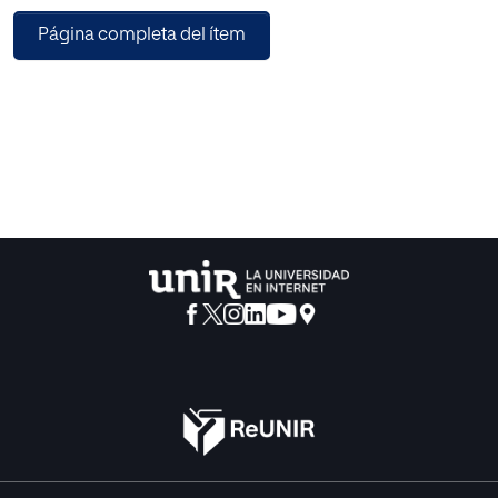
lenguaje mediante el juego. Se ha realizado esta
Página completa del ítem
propuesta teniendo en cuenta las
características de la etapa evolutiva del alumnado para el
cual ha sido pensada, es decir,
alumnos de segundo ciclo de Educación Infantil y
concretamente de 3 a 4 años. De este
modo, se conocen sus características, sus periodos
sensitivos y se conoce el momento
oportuno para aprender mediante el juego y es aquí
donde potenciar el aprendizaje de
conceptos, capacidades y habilidades que fomentan el
desarrollo integral del niño.