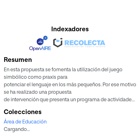
Indexadores
Resumen
En esta propuesta se fomenta la utilización del juego
simbólico como praxis para
potenciar el lenguaje en los más pequeños. Por ese motivo
se ha realizado una propuesta
de intervención que presenta un programa de actividades
pensado para desarrollar el
Colecciones
lenguaje mediante el juego y sobretodo mediante el juego
Área de Educación
simbólico. Se pretende
Cargando...
establecer así, una pauta o rutina dentro del horario lectivo,
en donde se pueda trabajar el