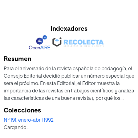
Indexadores
Resumen
Para el aniversario de la revista española de pedagogía, el
Consejo Editorial decidió publicar un número especial que
será el próximo. En esta Editorial, el Editor muestra la
importancia de las revistas en trabajos científicos y analiza
las características de una buena revista y por qué los
académicos escriben en ellas. Posteriormente se ofrecen
Colecciones
varios datos sobre la revista española de pedagogía: sus
Nº 191, enero-abril 1992
objetivos, número de autores, porcentaje de manuscritos
Cargando...
aceptados, el proceso de arbitraje doble ciego, la
cobertura internacional de la revista, etc.