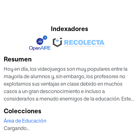
Indexadores
Resumen
Hoy en día, los videojuegos son muy populares entre la
mayoría de alumnos y, sin embargo, los profesores no
explotamos sus ventajas en clase debido en muchos
casos a un gran desconocimiento e incluso a
considerarlos a menudo enemigos de la educación. Este
trabajo fin de máster pretende acercar el mundo de los
Colecciones
videojuegos a los docentes con el fin de conocerlos mejor
Área de Educación
y verlos como una plataforma motivadora e innovadora
Cargando...
para amenizar el proceso de enseñanza-aprendizaje de la
lengua inglesa.