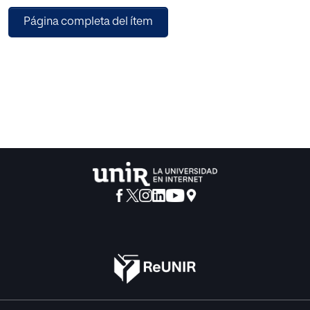
El trabajo se centra en videojuegos lúdicos no creados
Página completa del ítem
específicamente para estudiantes de lengua extranjera y
se propone descubrir sus múltiples posibilidades
didácticas en el aula permitiendo el trabajo de todas las
competencias lingüísticas.
Además, el texto recoge un estudio del uso actual que se
hace de los videojuegos en las aulas de ESO a través de
cuestionarios a los profesores del departamento de inglés
y el posterior análisis de los resultados y reflexión al
respecto.