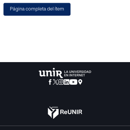
responsable de un alto porcentaje de
Página completa del ítem
absentismo y de pérdida de productividad laboral en el
territorio nacional, con un coste
anual estimado de dos mil millones de euros.
Más de 4,5 millones de personas en España padecen
migraña, y de estas un millón la
sufren de forma crónica, lo que significa que tienen dolor
de cabeza más de 15 días al
mes.
Con este trabajo se pretende realizar un plan de mejora en
la atención de los pacientes
con migraña crónica del Área Integral de Salud Barcelona
Izquierda, con la finalidad de
tratar de manera integral y mejorar la calidad de vida de
las personas que sufren
migraña crónica.