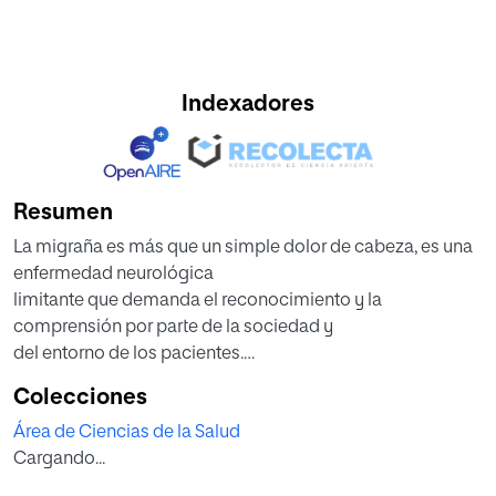
Indexadores
Resumen
La migraña es más que un simple dolor de cabeza, es una
enfermedad neurológica
limitante que demanda el reconocimiento y la
comprensión por parte de la sociedad y
del entorno de los pacientes.
Tiene una alta prevalencia es por ello por lo que la OMS la
Colecciones
ha declarado la sexta
Área de Ciencias de la Salud
enfermedad a escala global y la segunda desde el punto
Cargando...
de vista neurológico que genera
años perdidos de vida por discapacidad, siendo