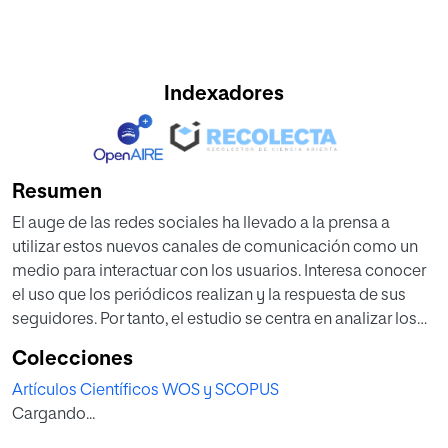
Indexadores
Resumen
El auge de las redes sociales ha llevado a la prensa a
utilizar estos nuevos canales de comunicación como un
medio para interactuar con los usuarios. Interesa conocer
el uso que los periódicos realizan y la respuesta de sus
seguidores. Por tanto, el estudio se centra en analizar los
perfiles en Facebook de los diarios de mayor tirada en
Colecciones
España durante el trimestre de octubre a diciembre de
Artículos Científicos WOS y SCOPUS
2012. Los ejes centrales del artículo están orientados en
Cargando...
dos direcciones: uno tiene que ver con el uso de la red
social por parte de los diarios estudiados y el otro con la