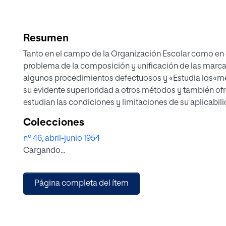
Resumen
Tanto en el campo de la Organización Escolar como en 
problema de la composición y unificación de las marcas
algunos procedimientos defectuosos y «Estudia los«mé
su evidente superioridad a otros métodos y también ofr
estudian las condiciones y limitaciones de su aplica
puntuaciones estrictamente científicos. Finalmente, el 
Colecciones
transformación de los «puntuaciones típicas» que faci
nº 46, abril-junio 1954
errores mecánicos.
Cargando...
Página completa del ítem