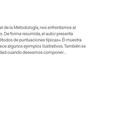
el de la Metodología, nos enfrentamos al
. De forma resumida, el autor presenta
todos de puntuaciones típicas». Él muestra
ece algunos ejemplos ilustrativos. También se
bilidad cuando deseamos componer
Dr. Fernández Huerta ofrece una
lita su comprensión y disminuye algunos