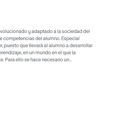
 evolucionado y adaptado a la sociedad del
e competencias del alumno. Especial
 puesto que llevará al alumno a desarrollar
prendizaje, en un mundo en el que la
. Para ello se hace necesario un
ategias utilizadas para su movilización. La
e aula y de la vida cotidiana. Por todo ello,
 el aula con el ajedrez como motor de
os, lograr ese pensamiento crítico, el logro de
as áreas.