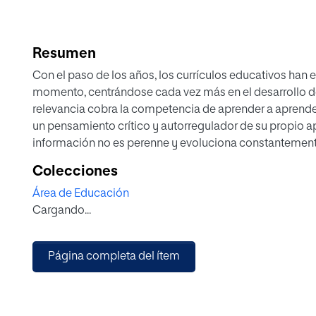
Resumen
Con el paso de los años, los currículos educativos han
momento, centrándose cada vez más en el desarrollo d
relevancia cobra la competencia de aprender a aprender,
un pensamiento crítico y autorregulador de su propio a
información no es perenne y evoluciona constantemente
conocimiento de los propios conocimientos y de las estr
Colecciones
metacognición es clave a la hora de resolver problemas d
Área de Educación
este trabajo final de grado propone una intervención en
Cargando...
desarrollo de pensamiento metacognitivo para, entre otr
competencias y la transferencia de conocimientos a otr
Página completa del ítem